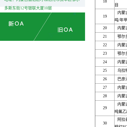
18
目
多斯东街12号银联大厦10层
内蒙
19
吨/年
20
内蒙
21
鄂尔
22
内蒙
23
鄂尔
24
内蒙
25
乌拉
26
巴彦
27
内蒙
28
内蒙
内蒙
29
吨氟乙
阿拉善
30
桃红FG