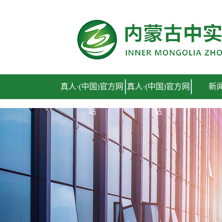
真人·(中国)官方网站
真人·(中国)官方网
真人·(中国)官方网
新
站
站