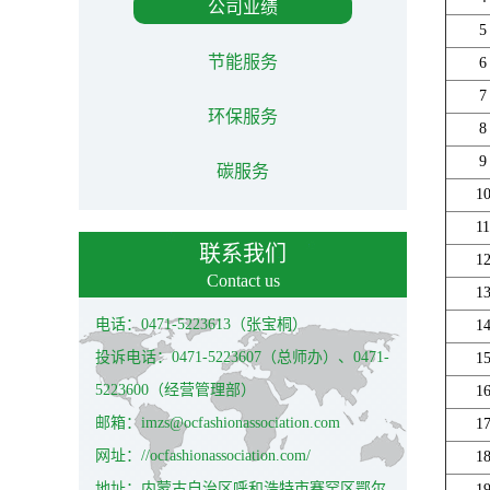
公司业绩
5
节能服务
6
7
环保服务
8
9
碳服务
1
11
联系我们
1
Contact us
1
电话：0471-5223613（张宝桐）
1
投诉电话：0471-5223607（总师办）、0471-
1
5223600（经营管理部）
1
邮箱：imzs@ocfashionassociation.com
1
网址：//ocfashionassociation.com/
1
地址：内蒙古自治区呼和浩特市赛罕区鄂尔
1