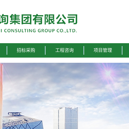
招标采购
工程咨询
项目管理