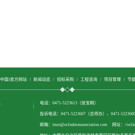
(中国)官方网站
/
新闻动态
/
招标采购
/
工程咨询
/
项目管理
/
节
.
电话：0471-5223613（张宝桐）
投诉电话：0471-5223607（总师办）、0471-522
邮箱：imzs@ocfashionassociation.com 网址：//ocfashi