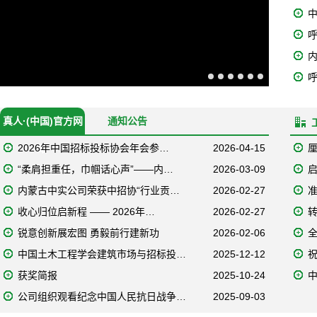
内
真人·(中国)官方网
通知公告
2026年中国招标投标协会年会参…
2026-04-15
站
“柔肩担重任，巾帼话心声”——内…
2026-03-09
内蒙古中实公司荣获中招协“行业贡…
2026-02-27
收心归位启新程 —— 2026年…
2026-02-27
锐意创新展宏图 勇毅前行建新功
2026-02-06
中国土木工程学会建筑市场与招标投…
2025-12-12
获奖简报
2025-10-24
公司组织观看纪念中国人民抗日战争…
2025-09-03