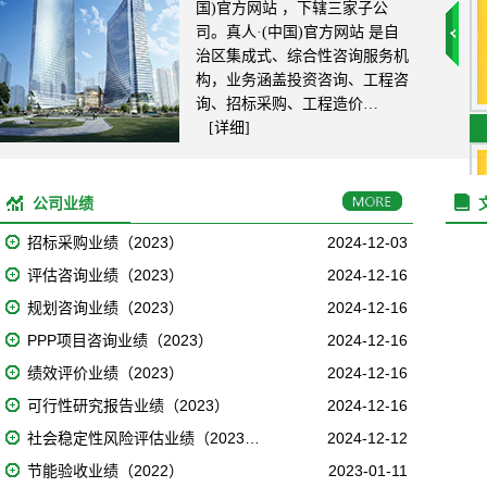
国)官方网站 ，下辖三家子公
司。真人·(中国)官方网站 是自
治区集成式、综合性咨询服务机
构，业务涵盖投资咨询、工程咨
询、招标采购、工程造价…
[详细]
公司业绩
招标采购业绩（2023）
2024-12-03
评估咨询业绩（2023）
2024-12-16
规划咨询业绩（2023）
2024-12-16
PPP项目咨询业绩（2023）
2024-12-16
绩效评价业绩（2023）
2024-12-16
可行性研究报告业绩（2023）
2024-12-16
社会稳定性风险评估业绩（2023…
2024-12-12
节能验收业绩（2022）
2023-01-11