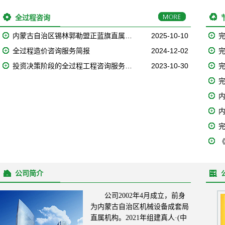
全过程咨询
内蒙古自治区锡林郭勒盟正蓝旗直属…
2025-10-10
全过程造价咨询服务简报
2024-12-02
投资决策阶段的全过程工程咨询服务…
2023-10-30
内
公司简介
公司2002年4月成立，前身
为内蒙古自治区机械设备成套局
直属机构。2021年组建真人·(中